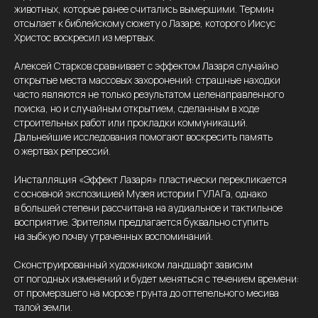
животных, которые ранее считались вымершими. Термин
отсылает к библейскому сюжету о Лазаре, которого Иисус
Христос воскресил из мертвых.
Алексей Старков сравнивает с эффектом Лазаря случайно
открытые места массовых захоронений: страшные находки
часто являются не только результатом целенаправленного
поиска, но и случайным открытием, сделанным в ходе
строительных работ или прокладки коммуникаций.
Дальнейшие исследования помогают воскресить память
о жертвах репрессий.
Инсталляция «Эффект Лазаря» пластически перекликается
с основной экспозицией Музея истории ГУЛАГа, однако
в большей степени рассчитана на аудиальное и тактильное
восприятие. Зрителям предлагается буквально ступить
на зыбкую почву утраченных воспоминаний.
Сконструированный художником ландшафт зависим
от погодных изменений и будет меняться с течением времени:
от промерзшего на морозе грунта до оттепельного месива
талой земли.